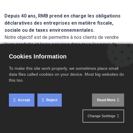
Depuis 40 ans, RMB prend en charge les obligations
déclaratives des entreprises en matière fiscale,
sociale ou de taxes environnementales.
Notre objectif est de permettre à nos clients de vendre
leurs produits et leurs services dans tous les pays de
l’Union Européenne sans devoir y créer d’établissement
Cookies Information
stable. Cette activité est aussi appelée représentation
fiscale. RMB est reconnue comme l’un des acteurs majeurs
To make this site work properly, we sometimes place small
en France et en Europe dans ce domaine d’activité. L’une
data files called cookies on your device. Most big websites do
des forces de RMB est de fournir un service personnalisé
this too.
et sur mesure à ses clients. La digitalisation est bien
entendu un enjeu majeur mais la relation permanente et
Accept
Reject
Read More
dédiée avec ses clients fait partie de l’ADN de RMB.
Change Settings