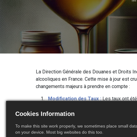
La Direction Générale des Douanes et Droits In
alcooliques en France. Cette mise à jour est c
changements majeurs à prendre en compte :
Modification des Taux :
Les taux ont ét
maximale de 1,75% a été appliquée cette ann
Cookies Information
boissons alcoolisées
.
Conséquences pour les Importateurs:
L
To make this site work properly, we sometimes place small data 
pour éviter des complications douanièr
on your device. Most big websites do this too.