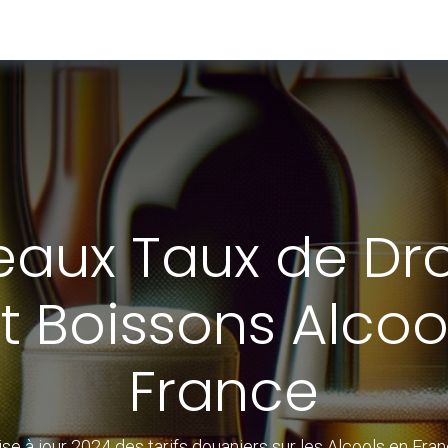
 ACTUALITES
A PROPOS DE NOUS
RECHERCHE PAR PAYS
aux Taux de Droi
et Boissons Alcoo
France
se à jour 2024 des tarifs douaniers sur les Alcools en Fra