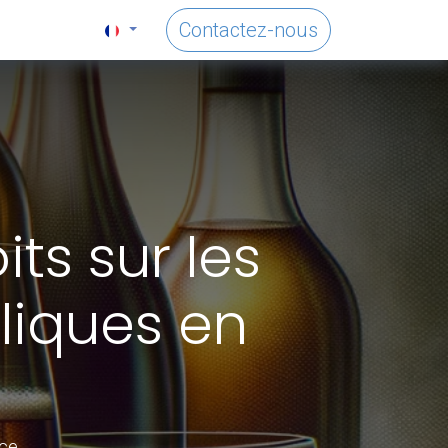
Contactez-nous
ts sur les
liques en
nce