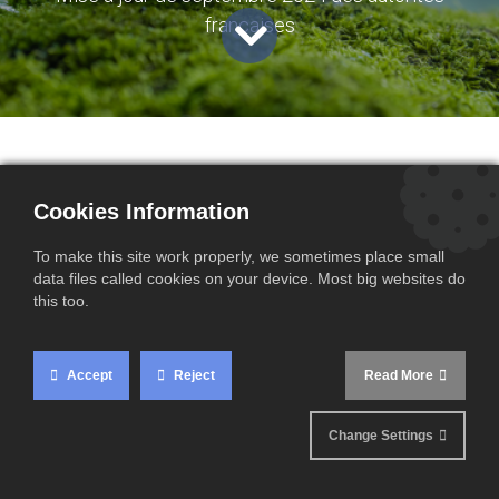
françaises
Que devez-vous savoir
Cookies Information
?
To make this site work properly, we sometimes place small
data files called cookies on your device. Most big websites do
this too.
Les autorités françaises ont récemment annoncé,
Accept
Reject
Read More
dans une
déclaration officielle
, que
les importateurs
peuvent continuer à utiliser les valeurs par défaut
Change Settings
dans leurs déclarations MACF pour les troisième
et quatrième trimestres de 2024
.