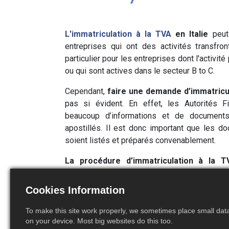
L'immatriculation à la TVA
en Italie
peut
entreprises qui ont des activités transfro
particulier pour les entreprises dont l'activit
ou qui sont actives dans le secteur
B to C.
Cependant,
faire une demande d’immatricula
pas si évident. En effet, les Autorités F
beaucoup d’informations et de documents,
apostillés. Il est donc important que les do
soient listés et préparés convenablement.
La procédure d’immatriculation à la T
raisonnablement anticipée, dans le cas c
respectent pas les normes, votre entrepris
Quelques 
Cookies Information
audits et des pénalités pourraient être infligée
To make this site work properly, we sometimes place small data 
on your device. Most big websites do this too.