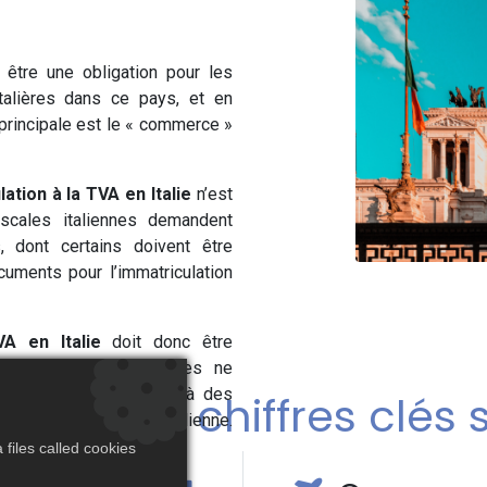
 être une obligation pour les
ntalières dans ce pays, et en
é principale est le « commerce »
tion à la TVA en Italie
n’est
iscales italiennes demandent
 dont certains doivent être
cuments pour l’immatriculation
VA en Italie
doit donc être
ontraire, si vos factures ne
e risque d’être sujette à des
faits et chiffres clés su
s par l’Administration italienne.
files called cookies