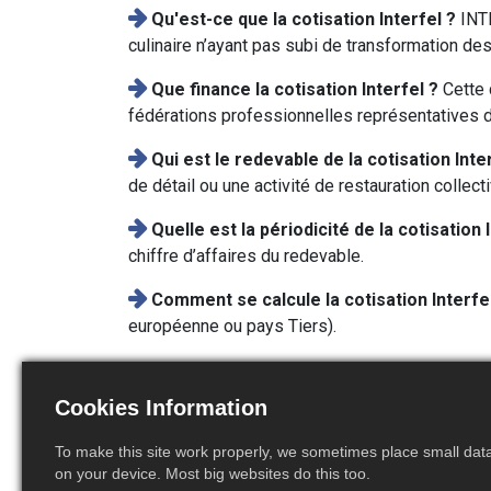
Qu'est-ce que la cotisation Interfel ?
INT
culinaire n’ayant pas subi de transformation des
Que finance la cotisation Interfel ?
Cette 
fédérations professionnelles représentatives de
Qui est le redevable de la cotisation Inte
de détail ou une activité de restauration collect
Quelle est la périodicité de la cotisation 
chiffre d’affaires du redevable.
Comment se calcule la cotisation Interfe
européenne ou pays Tiers).
Cookies Information
Ce que RMB peut faire 
To make this site work properly, we sometimes place small data 
en matière de cotisation
on your device. Most big websites do this too.