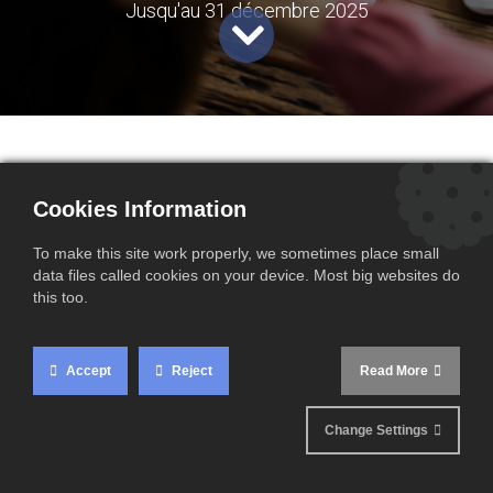
Jusqu'au 31 décembre 2025
Cookies Information
Les autorités fiscales françaises ont confirmé que
To make this site work properly, we sometimes place small
les entreprises situées hors de l’Union européenne
data files called cookies on your device. Most big websites do
this too.
peuvent continuer à bénéficier du régime de
représentation fiscale ponctuel jusqu’au 31
décembre 2025. Cette prolongation vous permet de
Accept
Reject
Read More
désigner un représentant fiscal ponctuel pour gérer
vos importations en France, sans avoir à vous
Change Settings
immatriculer à la TVA, vous offrant ainsi un délai
supplémentaire pour organiser vos opérations