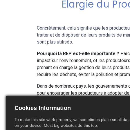
Élargie du Pr
Concrètement, cela signifie que les producteur
traiter et de disposer de leurs produits de man
sont plus utilisés.
Pourquoi la REP est-elle importante ?
Parc
impact sur l'environnement, et les producteurs
prenant en charge la gestion de leurs produits
réduire les déchets, éviter la pollution et pr
Dans de nombreux pays, les gouvernements 
pour encourager les producteurs à adopter de
producteurs peuvent être tenus de payer une 
collecte et le traitement de leurs produits en f
Cookies Information
produits plus écologiques et plus durables.
To make this site work properly, we sometimes place small data 
En résumé, la REP est un concept important qu
on your device. Most big websites do this too.