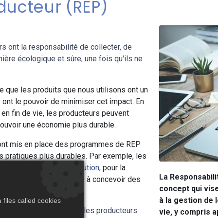
oducteur (REP)
s ont la responsabilité de collecter, de
ière écologique et sûre, une fois qu'ils ne
e que les produits que nous utilisons ont un
 ont le pouvoir de minimiser cet impact. En
 en fin de vie, les producteurs peuvent
omouvoir une économie plus durable.
ont mis en place des programmes de REP
s pratiques plus durables. Par exemple, les
taxe, appeler
éco-contribution
, pour la
La Responsabili
in de vie, ce qui les incite à concevoir des
concept qui vis
à la gestion de 
files called cookies
i vise à responsabiliser les producteurs
vie, y compris a