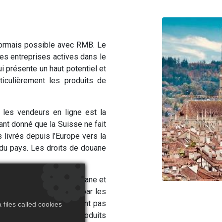
rmais possible avec RMB. Le
es entreprises actives dans le
i présente un haut potentiel et
iculièrement les produits de
r les vendeurs en ligne est la
nt donné que la Suisse ne fait
 livrés depuis l’Europe vers la
 du pays. Les droits de douane
uisse, les droits de douane et
par La Poste suisse ou par les
 clients finaux n’apprécient pas
files called cookies
s de la réception des produits