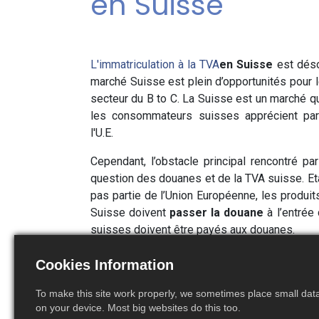
en Suisse
L'immatriculation à la TVA
en Suisse
est déso
marché Suisse est plein d’opportunités pour l
secteur du B to C. La Suisse est un marché qu
les consommateurs suisses apprécient part
l'U.E.
Cependant, l’obstacle principal rencontré pa
question des douanes et de la TVA suisse. Eta
pas partie de l’Union Européenne, les produits
Suisse doivent
passer la douane
à l’entrée
suisses doivent être payés aux douanes.
Sans demander d’enregistrement à la TVA en S
Cookies Information
la TVA sont directement facturés aux clients 
sociétés de transport. Il va sans dire que les
To make this site work properly, we sometimes place small data 
on your device. Most big websites do this too.
de devoir payer ces frais supplémentaires lor