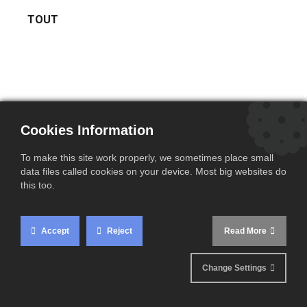
TOUT
Cookies Information
To make this site work properly, we sometimes place small
data files called cookies on your device. Most big websites do
EVENEMENTS
this too.
Accept
Reject
Read More
NEWS 2023
NEWS 2020
Change Settings
NEWS 2021