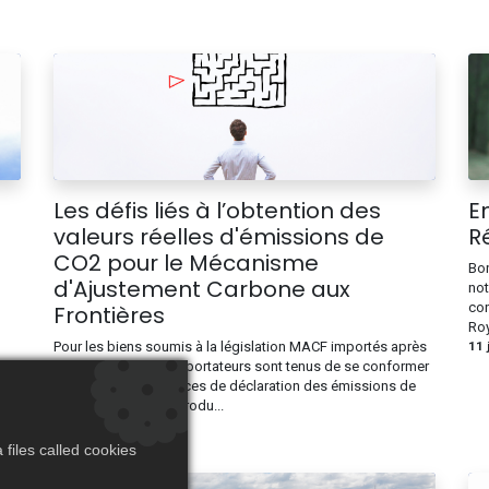
n
Les défis liés à l’obtention des
E
valeurs réelles d'émissions de
R
CO2 pour le Mécanisme
n
Bon
d'Ajustement Carbone aux
not
con
Frontières
Roy
Pour les biens soumis à la législation MACF importés après
11 
le 30 juin 2024, les importateurs sont tenus de se conformer
aux nouvelles exigences de déclaration des émissions de
carbone pour leurs produ...
29 juil. 2024
files called cookies